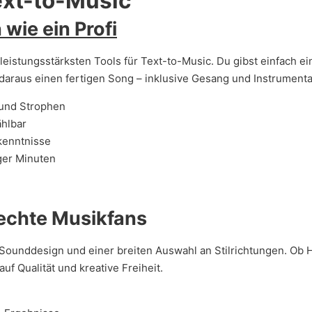
Text-to-Music
wie ein Profi
 leistungsstärksten Tools für Text-to-Music. Du gibst einfach e
araus einen fertigen Song – inklusive Gesang und Instrumenta
 und Strophen
ählbar
kenntnisse
ger Minuten
r echte Musikfans
ounddesign und einer breiten Auswahl an Stilrichtungen. Ob H
uf Qualität und kreative Freiheit.