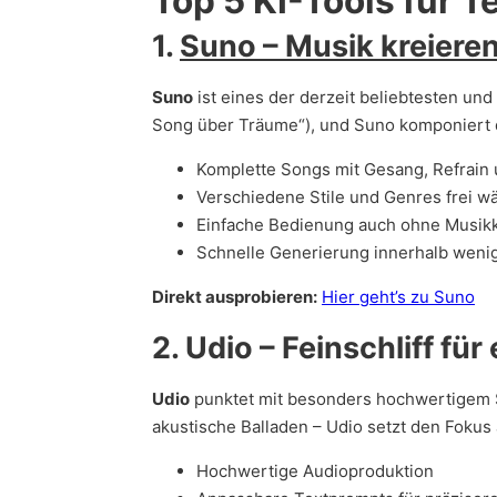
Top 5 KI-Tools für 
1.
Suno – Musik kreieren 
Suno
ist eines der derzeit beliebtesten und
Song über Träume“), und Suno komponiert d
Komplette Songs mit Gesang, Refrain
Verschiedene Stile und Genres frei w
Einfache Bedienung auch ohne Musik
Schnelle Generierung innerhalb weni
Direkt ausprobieren:
Hier geht’s zu Suno
2. Udio – Feinschliff fü
Udio
punktet mit besonders hochwertigem S
akustische Balladen – Udio setzt den Fokus a
Hochwertige Audioproduktion