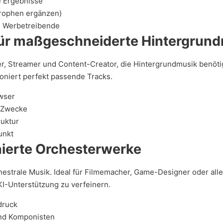
e Ergebnisse
trophen ergänzen)
nd Werbetreibende
für maßgeschneiderte Hintergrun
ber, Streamer und Content-Creator, die Hintergrundmusik benö
oniert perfekt passende Tracks.
owser
e Zwecke
ruktur
unkt
nierte Orchesterwerke
rchestrale Musik. Ideal für Filmemacher, Game-Designer oder all
KI-Unterstützung zu verfeinern.
druck
und Komponisten