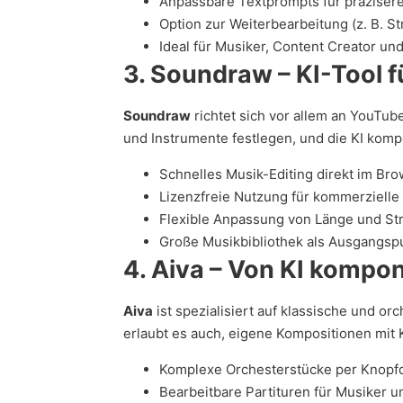
Anpassbare Textprompts für präziser
Option zur Weiterbearbeitung (z. B. S
Ideal für Musiker, Content Creator u
3. Soundraw – KI-Tool 
Soundraw
richtet sich vor allem an YouTu
und Instrumente festlegen, und die KI komp
Schnelles Musik-Editing direkt im Br
Lizenzfreie Nutzung für kommerziell
Flexible Anpassung von Länge und St
Große Musikbibliothek als Ausgangsp
4. Aiva – Von KI kompo
Aiva
ist spezialisiert auf klassische und o
erlaubt es auch, eigene Kompositionen mit 
Komplexe Orchesterstücke per Knopf
Bearbeitbare Partituren für Musiker 