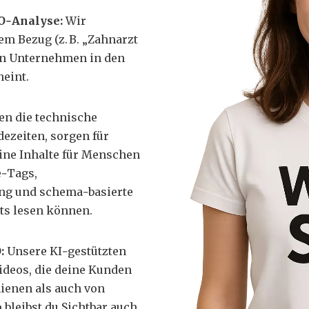
O‑Analyse:
Wir
em Bezug (z. B. „Zahnarzt
in Unternehmen in den
heint.
en die technische
dezeiten, sorgen für
ine Inhalte für Menschen
e‑Tags,
ng und schema‑basierte
ots lesen können.
O:
Unsere KI‑gestützten
ideos, die deine Kunden
enen als auch von
bleibst du Sichtbar auch