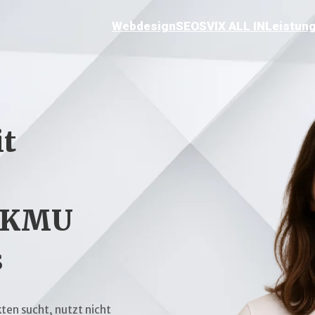
Webdesign
SEO
SVIX ALL IN
Leistun
t
r KMU
s
ten sucht, nutzt nicht