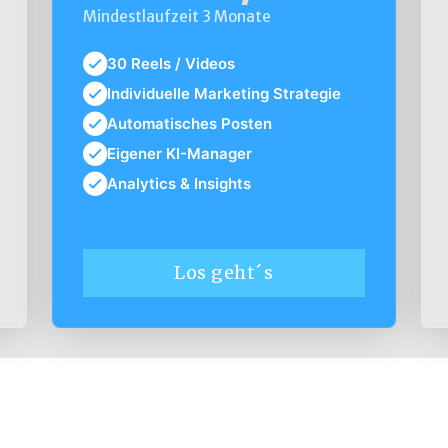
Mindestlaufzeit 3 Monate
30 Reels / Videos
Individuelle Marketing Strategie
Automatisches Posten
Eigener KI-Manager
Analytics & Insights
Los geht´s